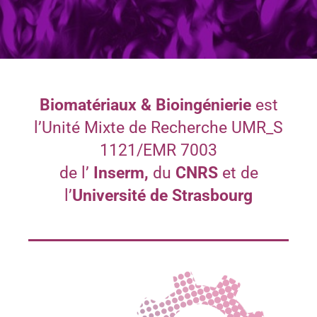
Biomatériaux & Bioin
géni
erie
est
l’Unité Mixte de Recherche UMR_S
1121/EMR 7003
de l’
Inserm,
du
CNRS
et de
l’
Université de Strasbourg