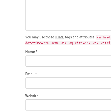
You may use these
HTML
tags and attributes:
<a href
datetime=""> <em> <i> <q cite=""> <s> <stri
Name *
Email *
Website