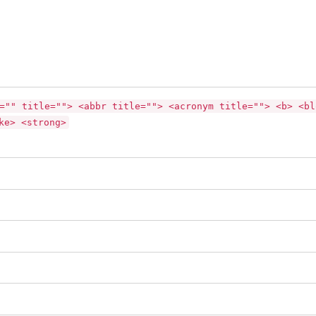
="" title=""> <abbr title=""> <acronym title=""> <b> <bl
ke> <strong>