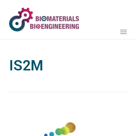
Toggle
naviga
IS2M