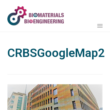
Toggle
naviga
CRBSGoogleMap2