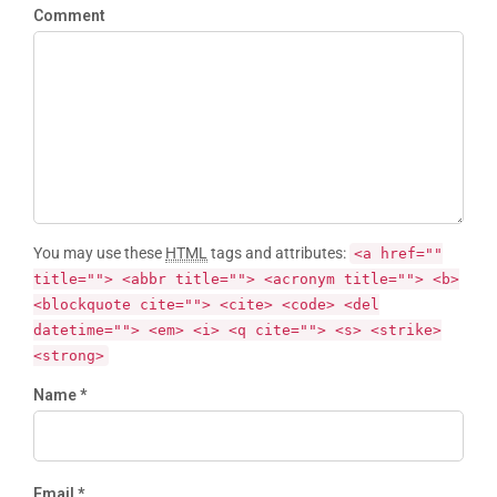
Comment
You may use these
HTML
tags and attributes:
<a href=""
title=""> <abbr title=""> <acronym title=""> <b>
<blockquote cite=""> <cite> <code> <del
datetime=""> <em> <i> <q cite=""> <s> <strike>
<strong>
Name *
Email *