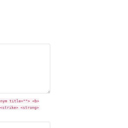
onym title=""> <b>
<strike> <strong>