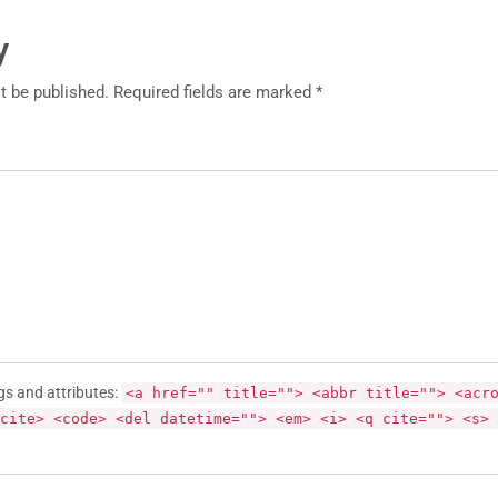
y
t be published. Required fields are marked *
gs and attributes:
<a href="" title=""> <abbr title=""> <acr
cite> <code> <del datetime=""> <em> <i> <q cite=""> <s> 